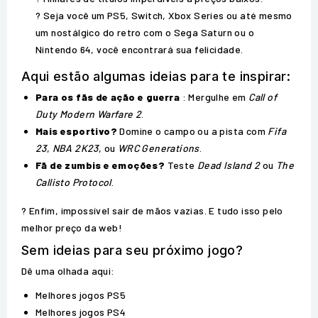
? Seja você um PS5, Switch, Xbox Series ou até mesmo
um nostálgico do retro com o Sega Saturn ou o
Nintendo 64, você encontrará sua felicidade.
Aqui estão algumas ideias para te inspirar:
Para os fãs de ação e guerra
: Mergulhe em
Call of
Duty Modern Warfare 2
.
Mais esportivo?
Domine o campo ou a pista com
Fifa
23
,
NBA 2K23
, ou
WRC Generations
.
Fã de zumbis e emoções?
Teste
Dead Island 2
ou
The
Callisto Protocol
.
? Enfim, impossível sair de mãos vazias. E tudo isso pelo
melhor preço da web!
Sem ideias para seu próximo jogo?
Dê uma olhada aqui:
Melhores jogos PS5
Melhores jogos PS4