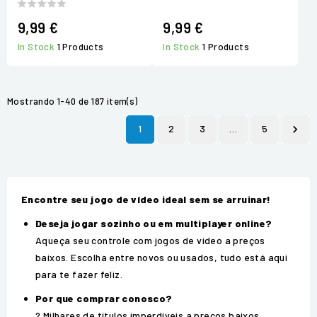
9,99 €
9,99 €
In Stock
1 Products
In Stock
1 Products
Mostrando 1-40 de 187 item(s)
1
2
3
…
5

Encontre seu jogo de vídeo ideal sem se arruinar!
Deseja jogar sozinho ou em multiplayer online?
Aqueça seu controle com jogos de vídeo a preços
baixos. Escolha entre novos ou usados, tudo está aqui
para te fazer feliz.
Por que comprar conosco?
? Milhares de títulos imperdíveis a preços baixos.