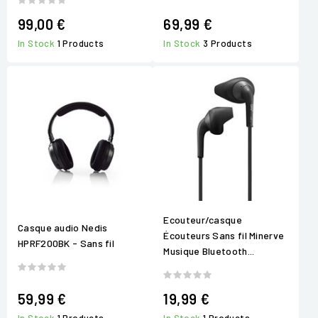
99,00 €
69,99 €
In Stock
1 Products
In Stock
3 Products
Ecouteur/casque
Casque audio Nedis
Écouteurs Sans fil Minerve
HPRF200BK - Sans fil
Musique Bluetooth...
59,99 €
19,99 €
In Stock
1 Products
In Stock
1 Products