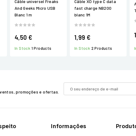
Câble universel Freaks
Câble XO type C data
And Geeks Micro USB
fast charge NB200
Blanc 1 m
blanc 1M
4,50 €
1,99 €
In Stock
1 Products
In Stock
2 Products
ventos, promoções e ofertas.
speito
Informações
Produt