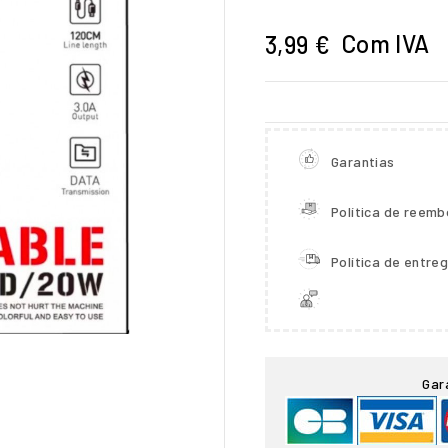
Com IVA
3,99 €
Garantias
Política de reemb
Política de entre

Gar