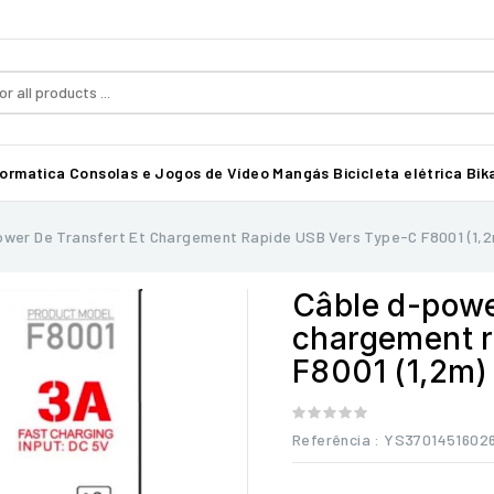
formatica
Consolas e Jogos de Vídeo
Mangás
Bicicleta elétrica Bika
ower De Transfert Et Chargement Rapide USB Vers Type-C F8001 (1,2
Câble d-power
chargement r
F8001 (1,2m)
Referência
: YS3701451602