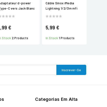
Adaptateur d-power
Câble Sinox iMedia
Type-C vers Jack Blanc
Lightning 1/2/3m mfi
1,99 €
5,99 €
In Stock
2 Products
In Stock
1 Products
os
Categorias Em Alta