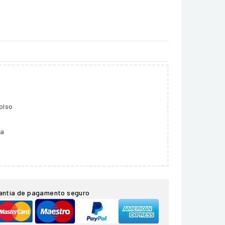
olso
ga
antia de pagamento seguro