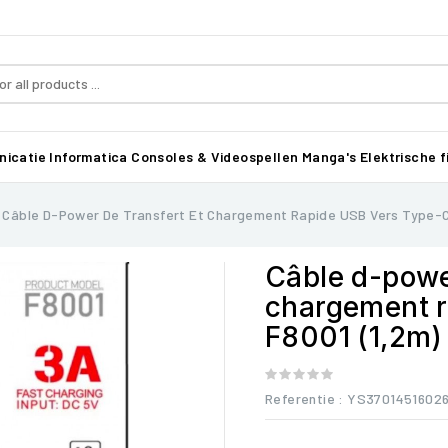
icatie
Informatica
Consoles & Videospellen
Manga's
Elektrische f
Câble D-Power De Transfert Et Chargement Rapide USB Vers Type-C 
Câble d-power
chargement r
F8001 (1,2m)
Referentie
: YS3701451602