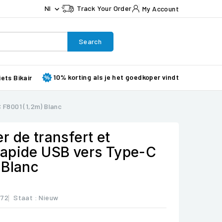
Nl
Track Your Order
My Account

Search
10% korting als je het goedkoper vindt
iets Bikair
F8001 (1,2m) Blanc
 de transfert et
apide USB vers Type-C
 Blanc
672
Staat :
Nieuw