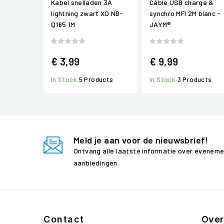
Kabel snelladen 3A
Câble USB charge &
lightning zwart XO NB-
synchro MFI 2M blanc -
Q165 1M
JAYM®
€ 3,99
€ 9,99
In Stock
5 Products
In Stock
3 Products
Meld je aan voor de nieuwsbrief!
Ontvang alle laatste informatie over evenem
aanbiedingen.
Contact
Over