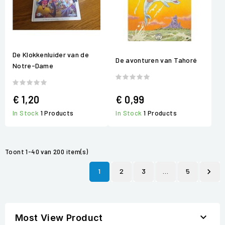
De Klokkenluider van de
De avonturen van Tahoré
Notre-Dame
€ 1,20
€ 0,99
In Stock
1 Products
In Stock
1 Products
Toont 1-40 van 200 item(s)
1
2
3
…
5


Most View Product