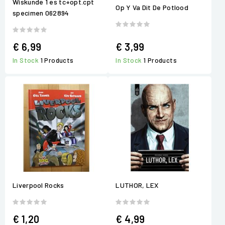
Wiskunde 1 es tc+opt.cpt
Op Y Va Dit De Potlood
specimen 062894
€ 6,99
€ 3,99
In Stock
1 Products
In Stock
1 Products
Liverpool Rocks
LUTHOR, LEX
€ 1,20
€ 4,99