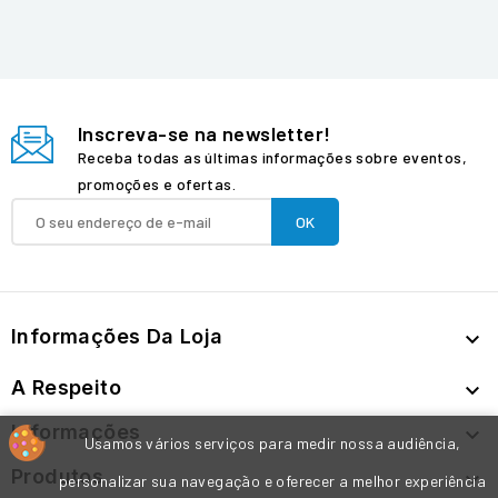
Inscreva-se na newsletter!
Receba todas as últimas informações sobre eventos,
promoções e ofertas.
Informações Da Loja

A Respeito

Informações

Usamos vários serviços para medir nossa audiência,
Produtos

personalizar sua navegação e oferecer a melhor experiência