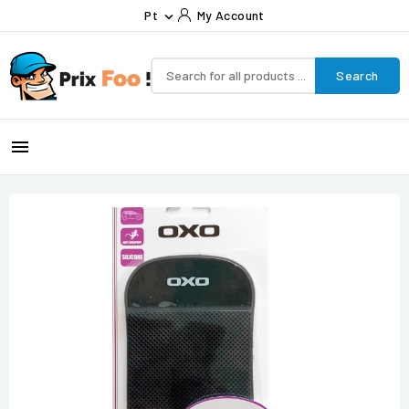
Pt
My Account

Search
