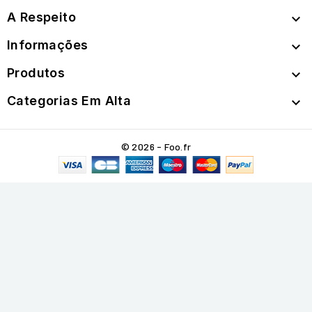
A Respeito

Informações

Produtos

Categorias Em Alta

© 2026 - Foo.fr