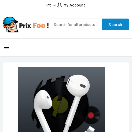
Pt
My Account

Search
