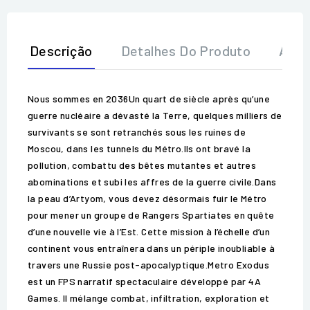
Descrição
Detalhes Do Produto
Aval
Nous sommes en 2036Un quart de siècle après qu’une
guerre nucléaire a dévasté la Terre, quelques milliers de
survivants se sont retranchés sous les ruines de
Moscou, dans les tunnels du Métro.Ils ont bravé la
pollution, combattu des bêtes mutantes et autres
abominations et subi les affres de la guerre civile.Dans
la peau d’Artyom, vous devez désormais fuir le Métro
pour mener un groupe de Rangers Spartiates en quête
d’une nouvelle vie à l’Est. Cette mission à l’échelle d’un
continent vous entraînera dans un périple inoubliable à
travers une Russie post-apocalyptique.Metro Exodus
est un FPS narratif spectaculaire développé par 4A
Games. Il mélange combat, infiltration, exploration et