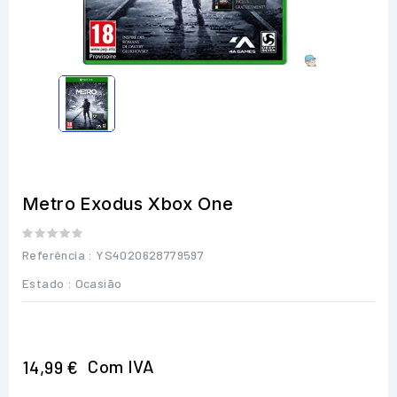
Metro Exodus Xbox One
Referência
: YS4020628779597
Estado :
Ocasião
Com IVA
14,99 €