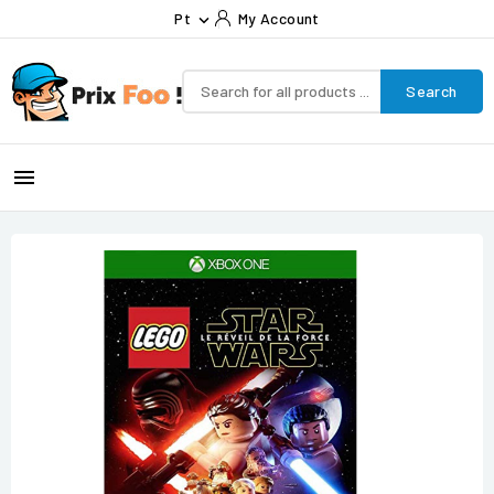
Pt
My Account

Search
