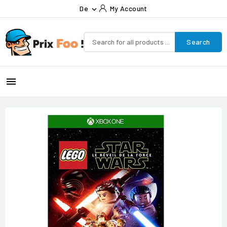
De
My Account

Search
