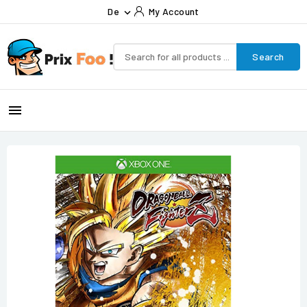
De
My Account

Search
