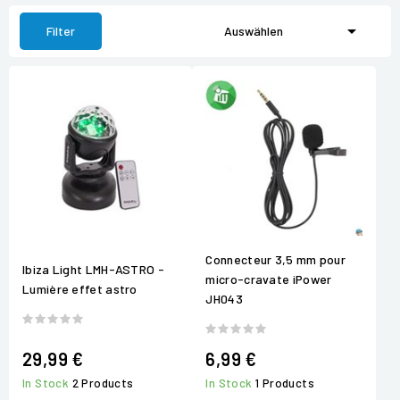

Filter
Auswählen
Connecteur 3,5 mm pour
Ibiza Light LMH-ASTRO -
micro-cravate iPower
Lumière effet astro
JH043
29,99 €
6,99 €
In Stock
2 Products
In Stock
1 Products