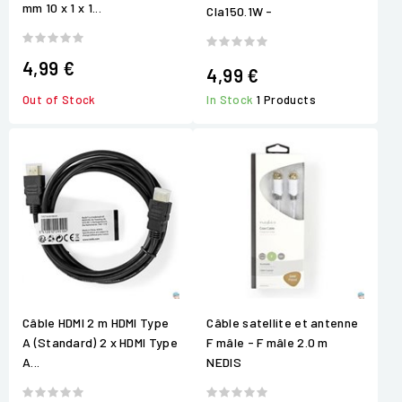
mm 10 x 1 x 1...
Cla150.1W -
4,99 €
4,99 €
Out of Stock
In Stock
1 Products
Câble HDMI 2 m HDMI Type
Câble satellite et antenne
A (Standard) 2 x HDMI Type
F mâle - F mâle 2.0 m
A...
NEDIS