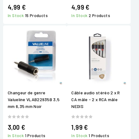
4,99 €
4,99 €
In Stock
15 Products
In Stock
2 Products
Changeur de genre
Câble audio stéréo 2 x R
Valueline VLAB22935B 3,5
CA mâle - 2 x RCA mâle
mm 6,35 mm Noir
NEDIS
3,00 €
1,99 €
In Stock
1 Products
In Stock
1 Products