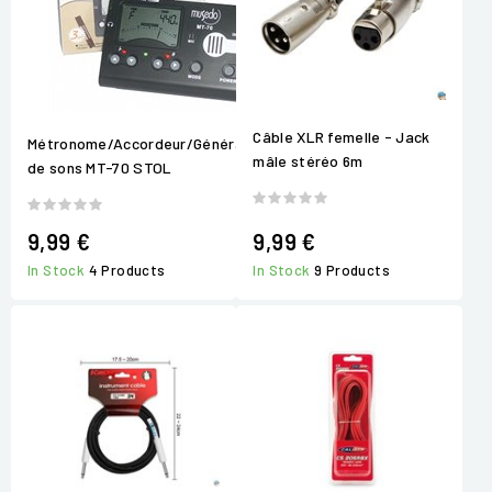
Câble XLR femelle - Jack
Métronome/Accordeur/Générateur
mâle stéréo 6m
de sons MT-70 STOL
9,99 €
9,99 €
In Stock
4 Products
In Stock
9 Products