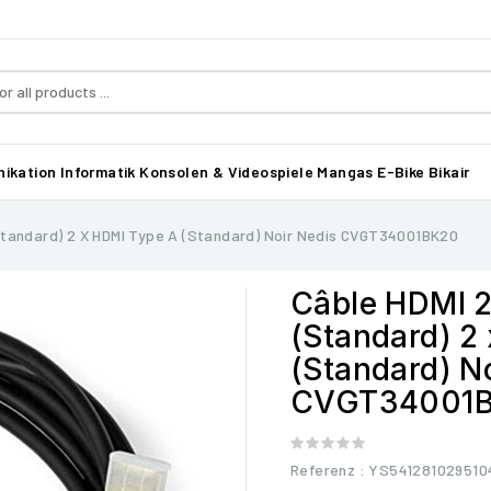
ikation
Informatik
Konsolen & Videospiele
Mangas
E-Bike Bikair
Standard) 2 X HDMI Type A (Standard) Noir Nedis CVGT34001BK20
Câble HDMI 
(Standard) 2
(Standard) N
CVGT34001
Referenz
: YS541281029510