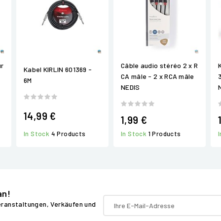
ur
Câble audio stéréo 2 x R
Kabel KIRLIN 601369 -
CA mâle - 2 x RCA mâle
6M
NEDIS
14,99 €
1,99 €
In Stock
4 Products
In Stock
1 Products
an!
Veranstaltungen, Verkäufen und