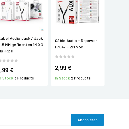
Kabel Audio Jack / Jack
Câble Audio - D-power
3,5 MM geflochten 1M XO
F7047 - 2M Noir
NB-R211
2,99 €
1,99 €
In Stock
2 Products
In Stock
3 Products