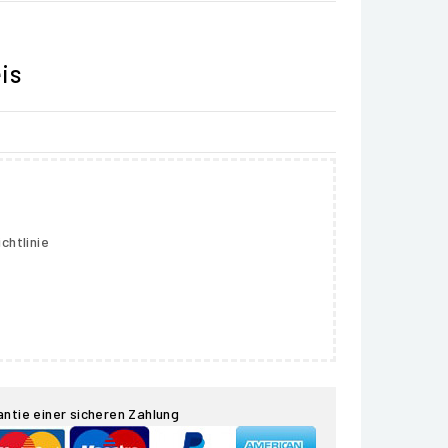
is
chtlinie
antie einer sicheren Zahlung