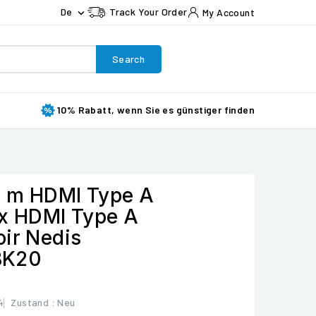
De
Track Your Order
My Account

Search
10% Rabatt, wenn Sie es günstiger finden
2 m HDMI Type A
 x HDMI Type A
oir Nedis
BK20
4
Zustand :
Neu