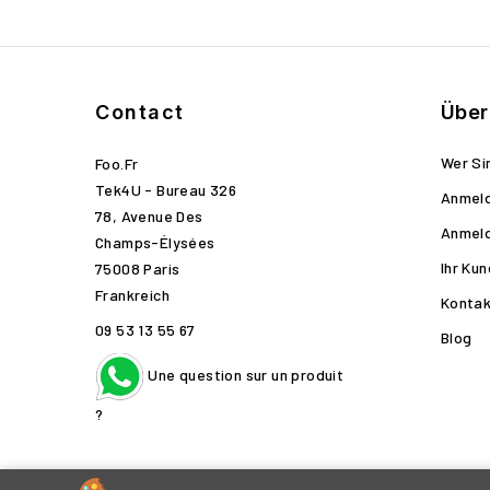
Contact
Über
Wer Si
Foo.fr
Tek4U - Bureau 326
Anmel
78, Avenue Des
Anmel
Champs-Élysées
Ihr Ku
75008 Paris
Frankreich
Kontak
09 53 13 55 67
Blog
Une question sur un produit
?