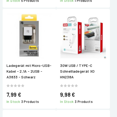
In Stock
5 Products
In Stock
1 Products
Ladegerät mit Micro-USB-
30W USB / TYPE-C
Kabel - 2,1A - 2USB -
Schnellladegerät XO
A3833 - Schwarz
HN238A
7,99 €
9,98 €
In Stock
3 Products
In Stock
3 Products