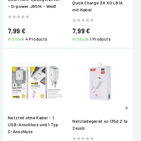
Quick Charge 3A XO L81A
- D-power J8514 - Weiß
mit Kabel
7,99 €
7,99 €
In Stock
4 Products
In Stock
1 Products
Netzteil ohne Kabel - 1
Netzladegerät xo l35d 2.1a
USB-Anschluss und 1 Typ
2xusb
C-Anschluss