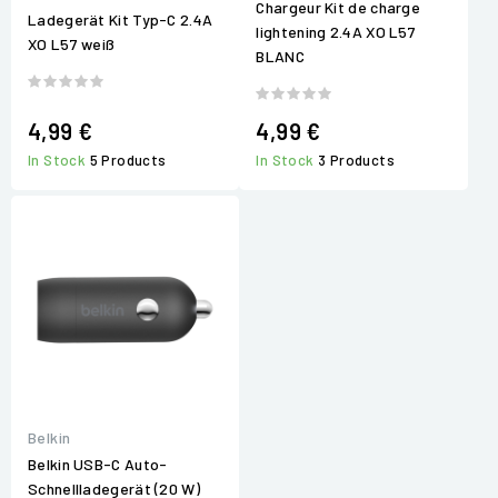
Chargeur Kit de charge
Ladegerät Kit Typ-C 2.4A
lightening 2.4A XO L57
XO L57 weiß
BLANC
4,99 €
4,99 €
In Stock
5 Products
In Stock
3 Products
Belkin
Belkin USB-C Auto-
Schnellladegerät (20 W)