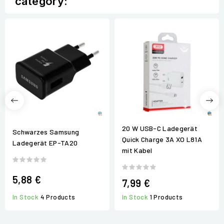
category:
20 W USB-C Ladegerät
Schwarzes Samsung
Quick Charge 3A XO L81A
Ladegerät EP-TA20
mit Kabel
5,88 €
7,99 €
In Stock
4 Products
In Stock
1 Products