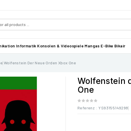
ikation
Informatik
Konsolen & Videospiele
Mangas
E-Bike Bikair
ne
Wolfenstein Der Neue Orden Xbox One
Wolfenstein 
One
Referenz
: YS93155149298