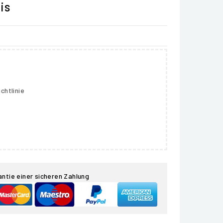
is
chtlinie
antie einer sicheren Zahlung