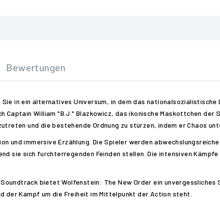
Bewertungen
ie in ein alternatives Universum, in dem das nationalsozialistische
h Captain William "B.J." Blazkowicz, das ikonische Maskottchen der 
zutreten und die bestehende Ordnung zu stürzen, indem er Chaos unte
tion und immersive Erzählung. Die Spieler werden abwechslungsreic
end sie sich furchterregenden Feinden stellen. Die intensiven Kämpf
oundtrack bietet Wolfenstein: The New Order ein unvergessliches Spi
d der Kampf um die Freiheit im Mittelpunkt der Action steht.