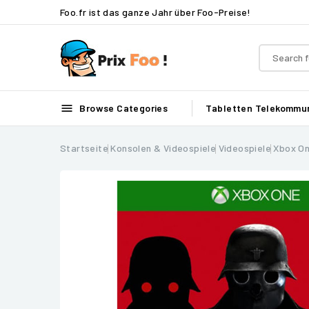
Foo.fr ist das ganze Jahr über Foo-Preise!

Browse Categories
Tabletten
Telekommun
Startseite
Konsolen & Videospiele
Videospiele
Xbox O