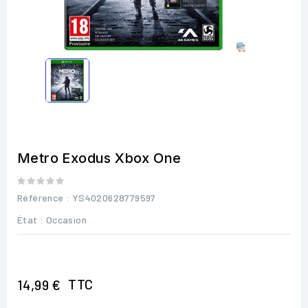
Metro Exodus Xbox One
Référence
: YS4020628779597
État :
Occasion
TTC
14,99 €