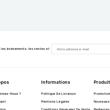
r les événements, les ventes et
opos
Informations
Produi
ommes-Nous ?
Politique De Livraison
Promotio
iant
Mentions Légales
Nouveaux 
tion
Conditions Générales De Vente
Meilleure