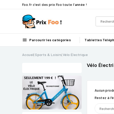
Foo.fr c'est des prix Foo toute l'année !

Parcourir les catégories
Tablettes
Télép
Accueil
Sports & Loisirs
Vélo Électrique
Vélo Électr
Aucun produ
Restez à l'é