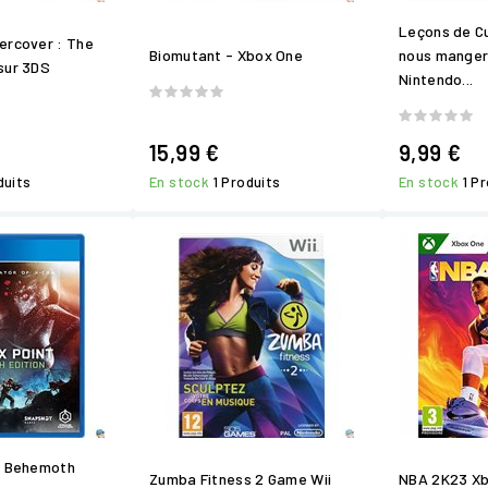
Leçons de Cu
ercover : The
Biomutant - Xbox One
nous manger 
sur 3DS
Nintendo...
15,99 €
9,99 €
duits
En stock
1 Produits
En stock
1 P
: Behemoth
Zumba Fitness 2 Game Wii
NBA 2K23 X