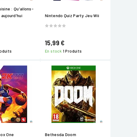
isine : Qu'allons-
aujourd'hui
Nintendo Quiz Party Jeu Wii
15,99 €
roduits
En stock
1 Produits
box One
Bethesda Doom