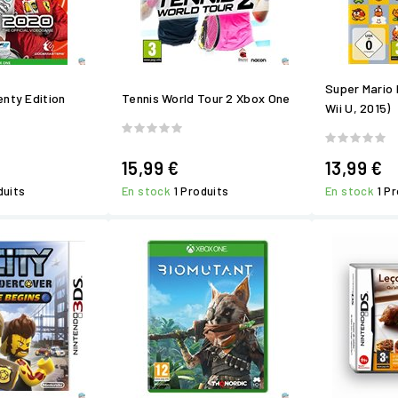
Super Mario 
enty Edition
Tennis World Tour 2 Xbox One
Wii U, 2015)
15,99 €
13,99 €
duits
En stock
1 Produits
En stock
1 P