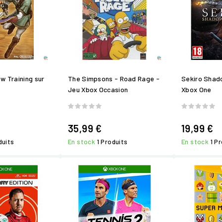
w Training sur
The Simpsons - Road Rage -
Sekiro Shad
Jeu Xbox Occasion
Xbox One
35,99 €
19,99 €
duits
En stock
1 Produits
En stock
1 P