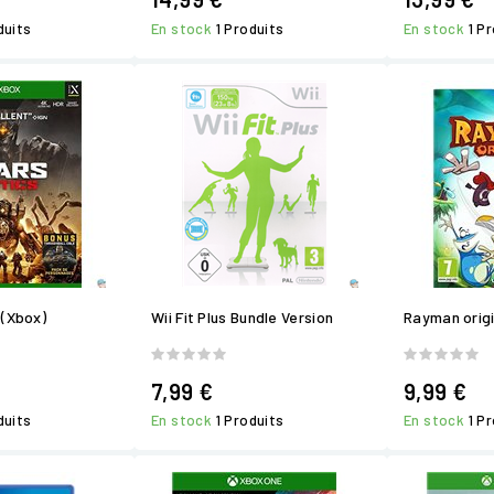
duits
En stock
1 Produits
En stock
1 P
 (Xbox)
Wii Fit Plus Bundle Version
Rayman orig
7,99 €
9,99 €
duits
En stock
1 Produits
En stock
1 P