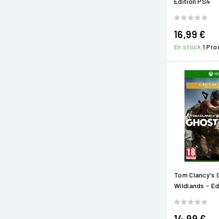
Edition PS4
16,99 €
En stock
1 Pro
Tom Clancy's 
Wildlands - Ed
14,99 €