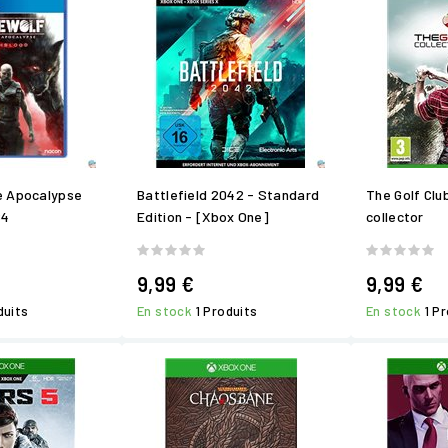
e Apocalypse
Battlefield 2042 - Standard
The Golf Club
S4
Edition - [Xbox One]
collector
9,99 €
9,99 €
duits
En stock
1 Produits
En stock
1 P