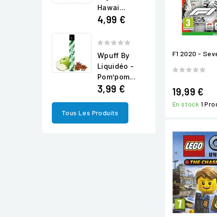
Hawai...
4,99 €
F1 2020 - Sev
Wpuff By
Liquidéo -
Pom’pom...
3,99 €
19,99 €
En stock
1 Pro
Tous Les Produits