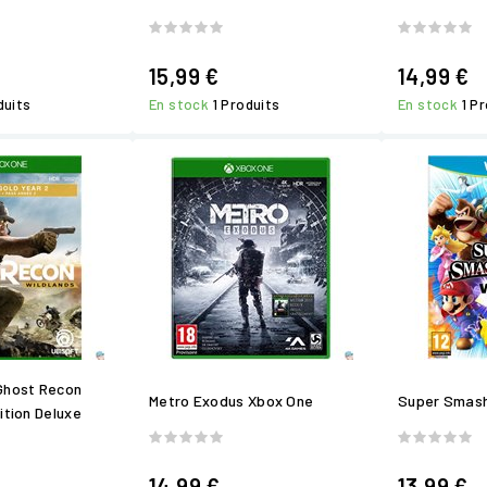
15,99 €
14,99 €
duits
En stock
1 Produits
En stock
1 P
Ghost Recon
Metro Exodus Xbox One
Super Smash 
ition Deluxe
14,99 €
13,99 €