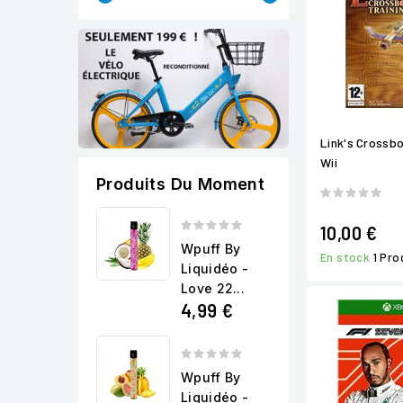
Link's Crossbo
Wii
Produits Du Moment
10,00 €
Wpuff By
En stock
1 Pro
Liquidéo -
Love 22...
4,99 €
Wpuff By
Liquidéo -