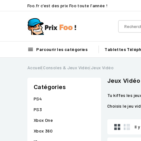
Foo.fr c'est des prix Foo toute l'année !

Parcourir les catégories
Tablettes
Télép
Accueil
Consoles & Jeux Vidéo
Jeux Vidéo
Jeux Vidéo
Catégories
Tu kiffes les je
PS4
Choisis le jeu v
PS3
Xbox One
Il 
Xbox 360