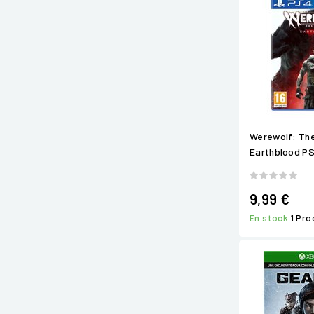
Werewolf: Th
Earthblood P
9,99 €
En stock
1 Pro