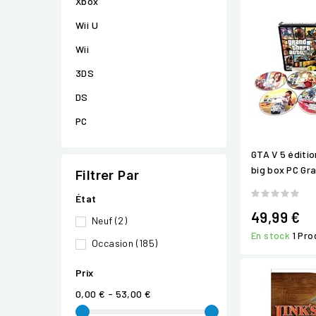
Xbox
Wii U
Wii
3DS
DS
PC
GTA V 5 éditio
big box PC Gr
Filtrer Par
État
49,99 €
Neuf
(2)
En stock
1 Pro
Occasion
(185)
Prix
0,00 € - 53,00 €