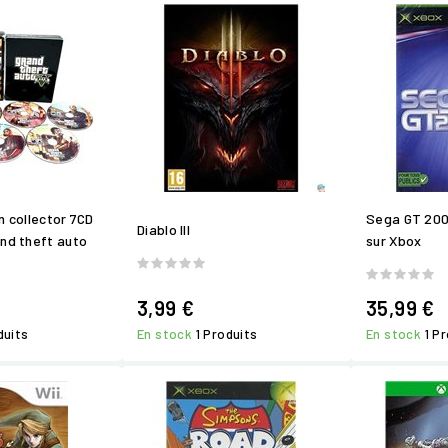
n collector 7CD
Sega GT 200
Diablo III
and theft auto
sur Xbox
3,99 €
35,99 €
duits
En stock
1 Produits
En stock
1 P