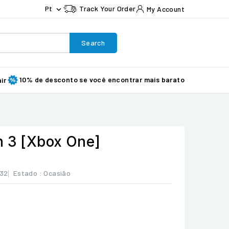
Pt
Track Your Order
My Account

Search
10% de desconto se você encontrar mais barato
ir
n 3 [Xbox One]
032
Estado :
Ocasião