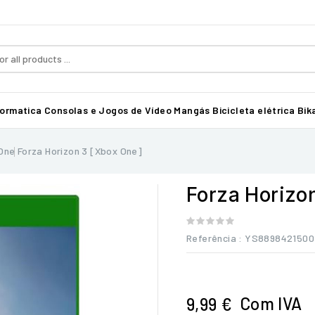
formatica
Consolas e Jogos de Vídeo
Mangás
Bicicleta elétrica Bika
One
Forza Horizon 3 [Xbox One]
Forza Horizo
Referência
: YS889842150
Com IVA
9,99 €