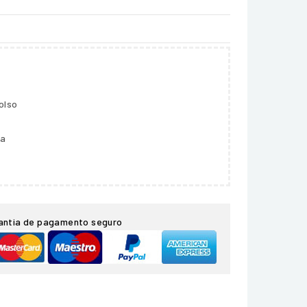
olso
ga
antia de pagamento seguro