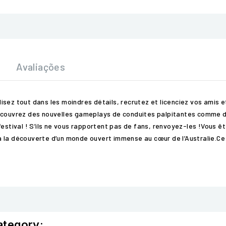
Avaliações
sez tout dans les moindres détails, recrutez et licenciez vos amis et
Découvrez des nouvelles gameplays de conduites palpitantes comme d
festival ! S’ils ne vous rapportent pas de fans, renvoyez-les !Vous 
 la découverte d’un monde ouvert immense au cœur de l’Australie.Ce j
ategory: