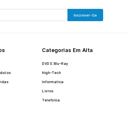
os
Categorias Em Alta
o
DVD E Blu-Ray
odutos
High-Tech
endas
Informatica
Livros
Telefonia