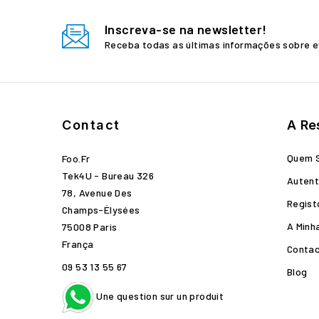
Inscreva-se na newsletter!
Receba todas as últimas informações sobre e
Contact
A Re
Quem 
Foo.fr
Tek4U - Bureau 326
Autent
78, Avenue Des
Regist
Champs-Élysées
A Minh
75008 Paris
França
Conta
09 53 13 55 67
Blog
Une question sur un produit