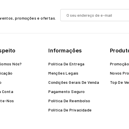
ventos, promoções e ofertas.
speito
Informações
Produt
Somos Nós?
Política De Entrega
Promoçã
icação
Menções Legais
Novos Pr
o
Condições Gerais De Venda
Top De V
a Conta
Pagamento Seguro
cte-Nos
Política De Reembolso
Política De Privacidade