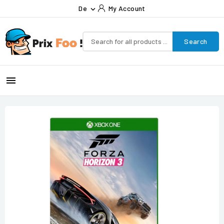
De
My Account

Search
