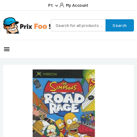
Pt
My Account

Search
