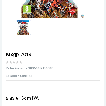
Mxgp 2019
Referência
: YS8059617109868
Estado :
Ocasião
Com IVA
9,99 €