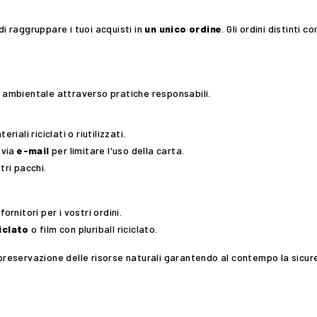
di raggruppare i tuoi acquisti in
un unico ordine
. Gli ordini distinti
o ambientale attraverso pratiche responsabili.
riali riciclati o riutilizzati.
 via
e-mail
per limitare l'uso della carta.
ri pacchi.
ornitori per i vostri ordini.
iclato
o film con pluriball riciclato.
 preservazione delle risorse naturali garantendo al contempo la sicure