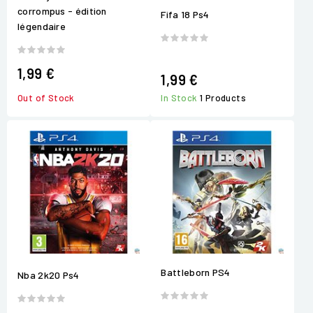
corrompus - édition
Fifa 18 Ps4
légendaire
1,99 €
1,99 €
Out of Stock
In Stock
1 Products
Battleborn PS4
Nba 2k20 Ps4