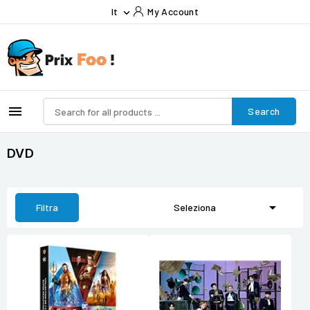
It
My Account


Search
DVD

Filtra
Seleziona