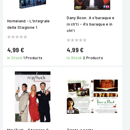
Dany Boon: A s'baraque e
Homeland - L'integrale
in ch'ti - À's baraque e in
della Stagione 1
cht'i
4,99 €
4,99 €
In Stock
1 Products
In Stock
2 Products
Nip/Tuck - Stagione 2
Tirato a parte