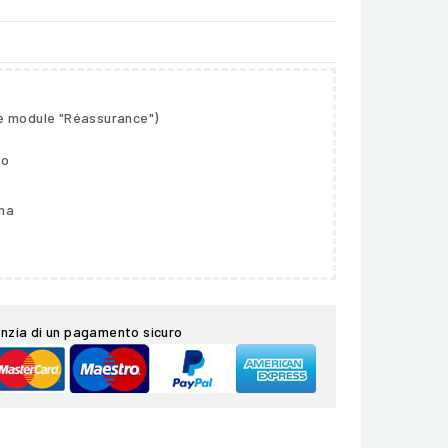
le module "Réassurance")
so
gna
nzia di un pagamento sicuro