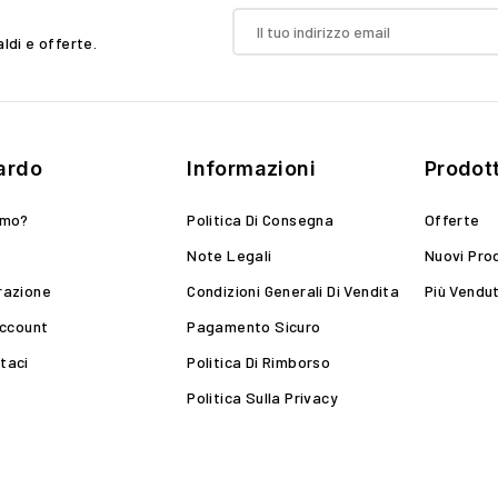
aldi e offerte.
ardo
Informazioni
Prodott
amo?
Politica Di Consegna
Offerte
Note Legali
Nuovi Pro
razione
Condizioni Generali Di Vendita
Più Vendut
Account
Pagamento Sicuro
taci
Politica Di Rimborso
Politica Sulla Privacy