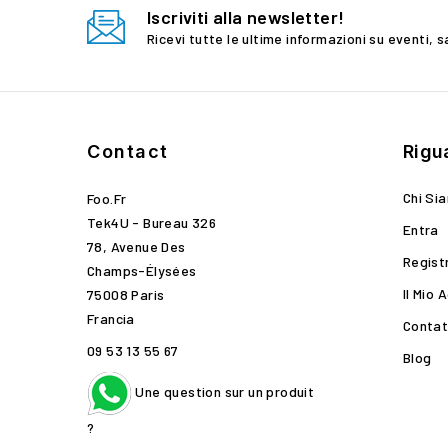
Iscriviti alla newsletter!
Ricevi tutte le ultime informazioni su eventi, s
Contact
Rigu
Chi Si
Foo.fr
Tek4U - Bureau 326
Entra
78, Avenue Des
Regist
Champs-Élysées
Il Mio 
75008 Paris
Francia
Contat
09 53 13 55 67
Blog
Une question sur un produit
?