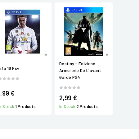
Destiny - Edizione
Fifa 18 Ps4
Armurerie De L'avant
Garde PS4
1,99 €
2,99 €
In Stock
2 Products
In Stock
1 Products