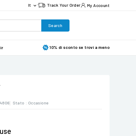
It
Track Your Order
My Account

Search
10% di sconto se trovi a meno
ir
4
4806
Stato :
Occasione
luse