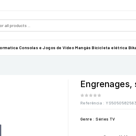
formatica
Consolas e Jogos de Vídeo
Mangás
Bicicleta elétrica Bika
Engrenages, 
Referência
: YS505058256
Genre : Séries TV