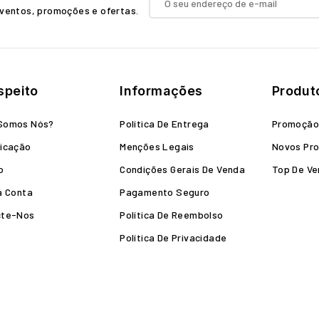
ventos, promoções e ofertas.
speito
Informações
Produt
Somos Nós?
Política De Entrega
Promoçã
icação
Menções Legais
Novos Pr
o
Condições Gerais De Venda
Top De V
a Conta
Pagamento Seguro
cte-Nos
Política De Reembolso
Política De Privacidade