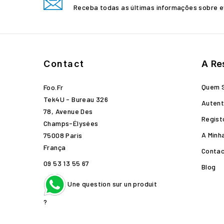
Receba todas as últimas informações sobre e
Contact
A Re
Quem 
Foo.fr
Tek4U - Bureau 326
Autent
78, Avenue Des
Regist
Champs-Élysées
A Minh
75008 Paris
França
Conta
09 53 13 55 67
Blog
Une question sur un produit
?