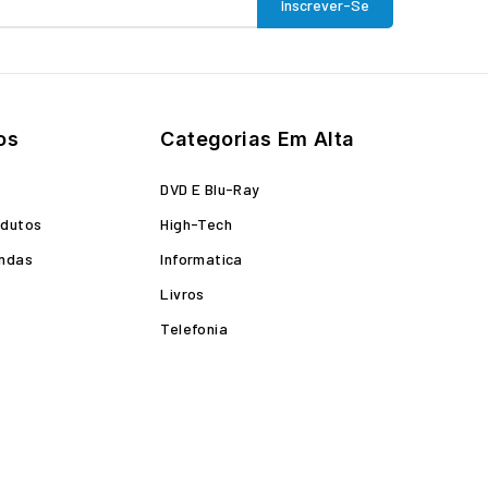
os
Categorias Em Alta
o
DVD E Blu-Ray
odutos
High-Tech
endas
Informatica
Livros
Telefonia