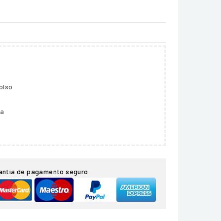
olso
ga
antia de pagamento seguro