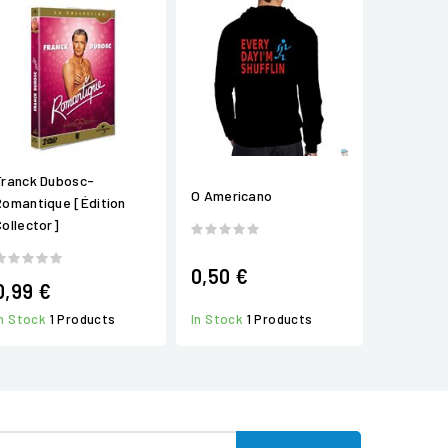
Franck Dubosc-
O Americano
Romantique [Édition
Collector]
0,50 €
0,99 €
In Stock
1 Products
In Stock
1 Products