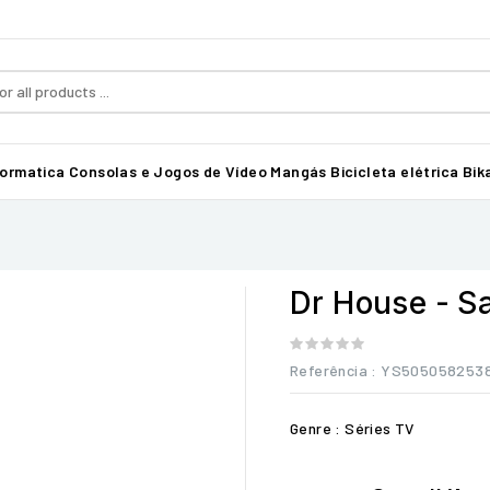
formatica
Consolas e Jogos de Vídeo
Mangás
Bicicleta elétrica Bika
Dr House - S
Referência
: YS505058253
Genre : Séries TV