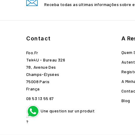
Receba todas as últimas informações sobre e
Contact
A Re
Quem 
Foo.fr
Tek4U - Bureau 326
Autent
78, Avenue Des
Regist
Champs-Élysées
A Minh
75008 Paris
França
Conta
09 53 13 55 67
Blog
Une question sur un produit
?