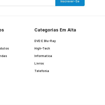
os
Categorias Em Alta
o
DVD E Blu-Ray
odutos
High-Tech
endas
Informatica
Livros
Telefonia