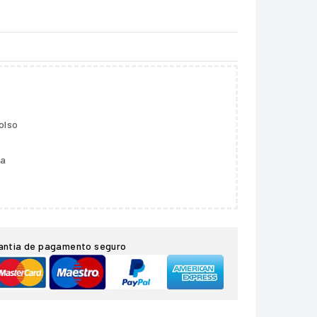
olso
ga
antia de pagamento seguro