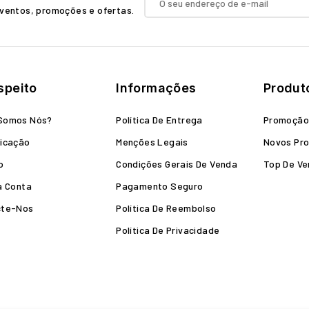
ventos, promoções e ofertas.
speito
Informações
Produt
Somos Nós?
Política De Entrega
Promoçã
icação
Menções Legais
Novos Pr
o
Condições Gerais De Venda
Top De V
a Conta
Pagamento Seguro
cte-Nos
Política De Reembolso
Política De Privacidade