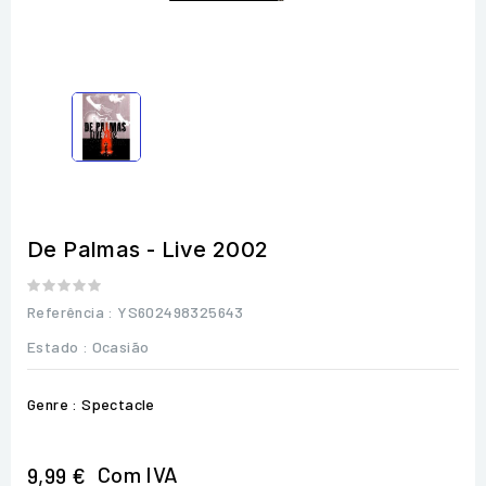
De Palmas - Live 2002
Referência
: YS602498325643
Estado :
Ocasião
Genre : Spectacle
Com IVA
9,99 €