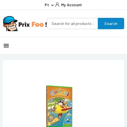
Pt
My Account

Search
