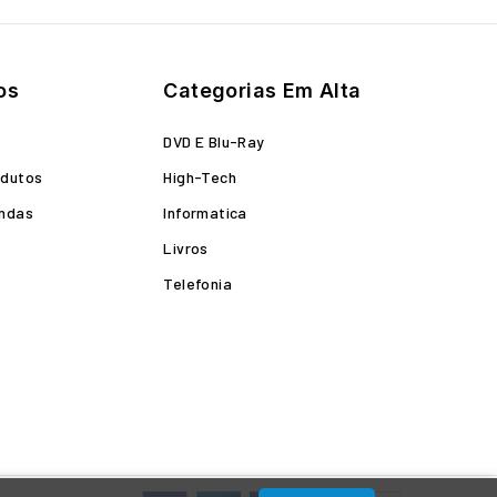
os
Categorias Em Alta
o
DVD E Blu-Ray
odutos
High-Tech
endas
Informatica
Livros
Telefonia