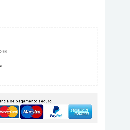
olso
ga
antia de pagamento seguro