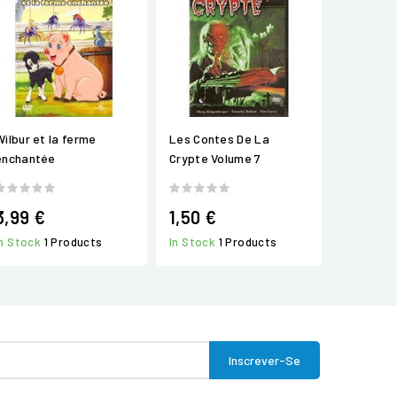
Wilbur et la ferme
Les Contes De La
enchantée
Crypte Volume 7
3,99 €
1,50 €
In Stock
1 Products
In Stock
1 Products