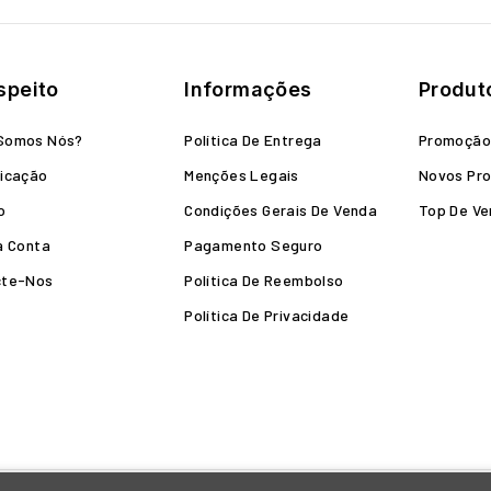
speito
Informações
Produt
Somos Nós?
Política De Entrega
Promoçã
icação
Menções Legais
Novos Pr
o
Condições Gerais De Venda
Top De V
a Conta
Pagamento Seguro
cte-Nos
Política De Reembolso
Política De Privacidade