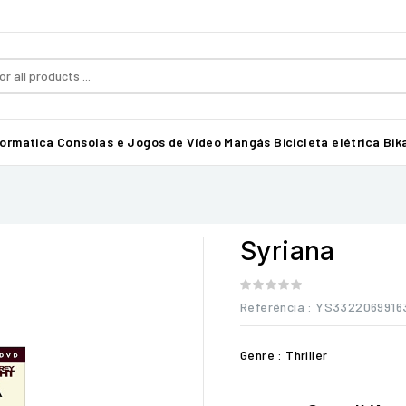
formatica
Consolas e Jogos de Vídeo
Mangás
Bicicleta elétrica Bika
Syriana
Referência
: YS3322069916
Genre : Thriller