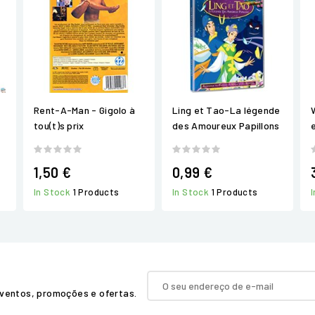
Rent-A-Man - Gigolo à
Ling et Tao-La légende
tou(t)s prix
des Amoureux Papillons
1,50 €
0,99 €
In Stock
1 Products
In Stock
1 Products
ventos, promoções e ofertas.