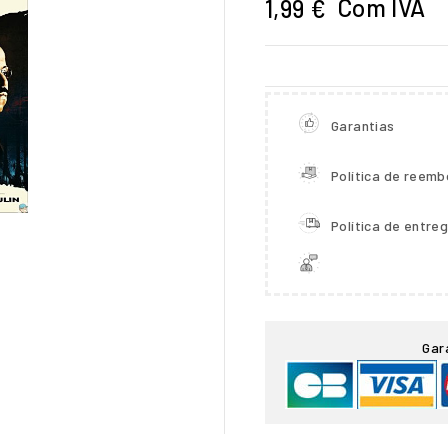
Com IVA
1,99 €
Garantias
Política de reemb
Política de entre

Gar