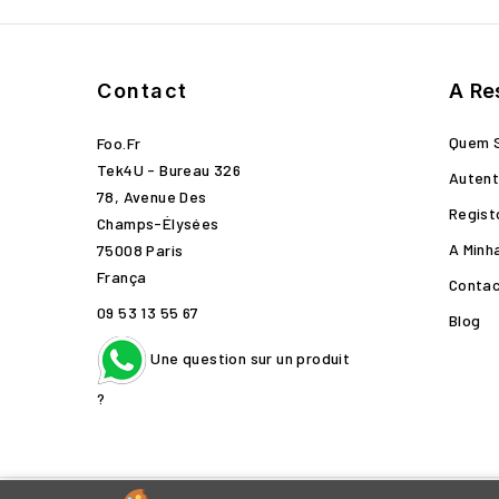
Contact
A Re
Quem 
Foo.fr
Tek4U - Bureau 326
Autent
78, Avenue Des
Regist
Champs-Élysées
A Minh
75008 Paris
França
Conta
09 53 13 55 67
Blog
Une question sur un produit
?