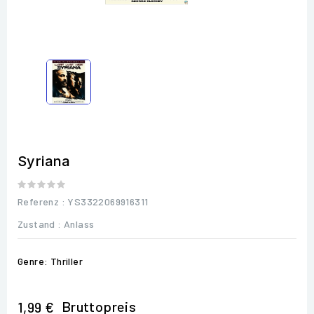
Syriana
Referenz
: YS3322069916311
Zustand :
Anlass
Genre: Thriller
Bruttopreis
1,99 €