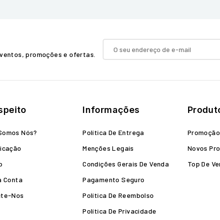
ventos, promoções e ofertas.
speito
Informações
Produt
Somos Nós?
Política De Entrega
Promoçã
icação
Menções Legais
Novos Pr
o
Condições Gerais De Venda
Top De V
a Conta
Pagamento Seguro
cte-Nos
Política De Reembolso
Política De Privacidade