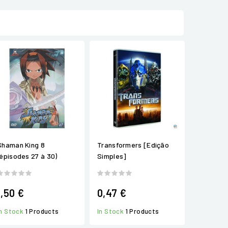
Shaman King 8
Transformers [Edição
(épisodes 27 à 30)
Simples]
1,50 €
0,47 €
In Stock
1 Products
In Stock
1 Products