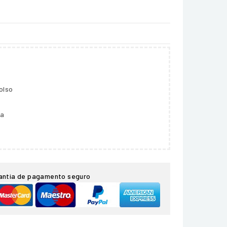
olso
ga
antia de pagamento seguro