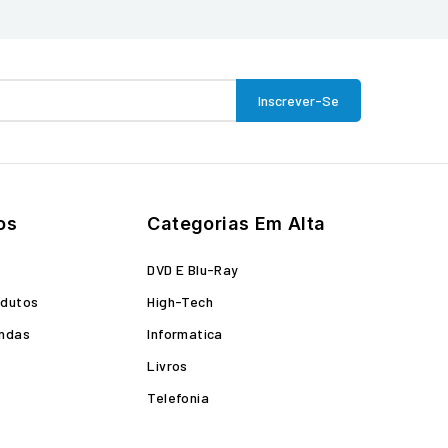
os
Categorias Em Alta
o
DVD E Blu-Ray
odutos
High-Tech
endas
Informatica
Livros
Telefonia