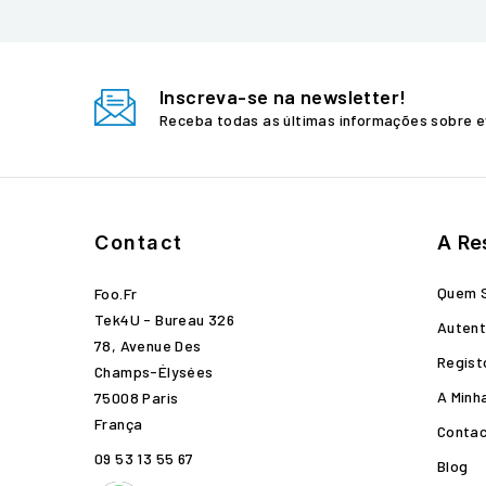
Inscreva-se na newsletter!
Receba todas as últimas informações sobre e
Contact
A Re
Quem 
Foo.fr
Tek4U - Bureau 326
Autent
78, Avenue Des
Regist
Champs-Élysées
A Minh
75008 Paris
França
Conta
09 53 13 55 67
Blog