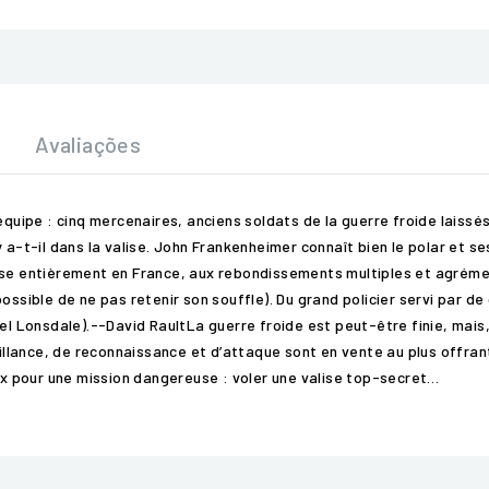
Avaliações
équipe : cinq mercenaires, anciens soldats de la guerre froide laissé
a-t-il dans la valise. John Frankenheimer connaît bien le polar et ses 
sse entièrement en France, aux rebondissements multiples et agrémen
ossible de ne pas retenir son souffle). Du grand policier servi par d
Lonsdale).--David RaultLa guerre froide est peut-être finie, mais, 
lance, de reconnaissance et d’attaque sont en vente au plus offrant
eux pour une mission dangereuse : voler une valise top-secret…