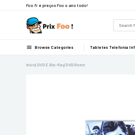
Foo.fr é preços Foo o ano todo!

Browse Categories
Tabletes
Telefonia
In
Início
DVD E Blu-Ray
DVD
Ronin