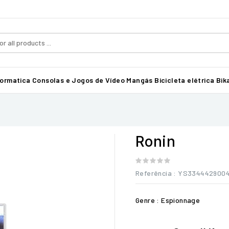
formatica
Consolas e Jogos de Vídeo
Mangás
Bicicleta elétrica Bika
Ronin
Referência
: YS334442900
Genre : Espionnage