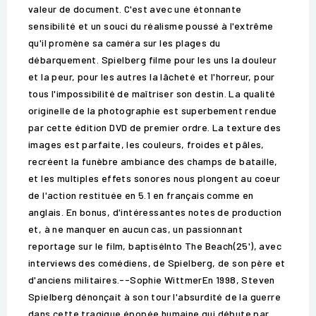
valeur de document. C'est avec une étonnante
sensibilité et un souci du réalisme poussé à l'extrême
qu'il promène sa caméra sur les plages du
débarquement. Spielberg filme pour les uns la douleur
et la peur, pour les autres la lâcheté et l'horreur, pour
tous l'impossibilité de maîtriser son destin. La qualité
originelle de la photographie est superbement rendue
par cette édition DVD de premier ordre. La texture des
images est parfaite, les couleurs, froides et pâles,
recréent la funèbre ambiance des champs de bataille,
et les multiples effets sonores nous plongent au coeur
de l'action restituée en 5.1 en français comme en
anglais. En bonus, d'intéressantes notes de production
et, à ne manquer en aucun cas, un passionnant
reportage sur le film, baptiséInto The Beach(25'), avec
interviews des comédiens, de Spielberg, de son père et
d'anciens militaires.--Sophie WittmerEn 1998, Steven
Spielberg dénonçait à son tour l'absurdité de la guerre
dans cette tragique épopée humaine qui débute par