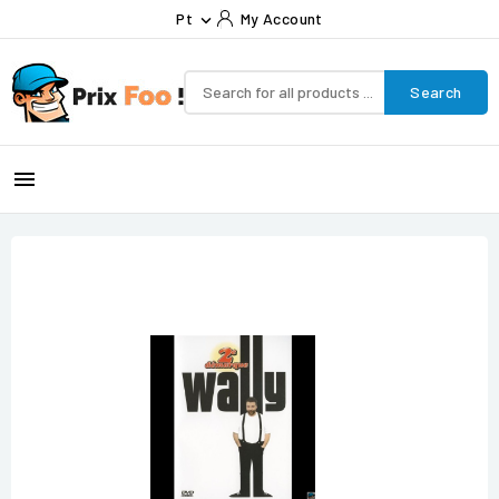
Pt
My Account

Search
