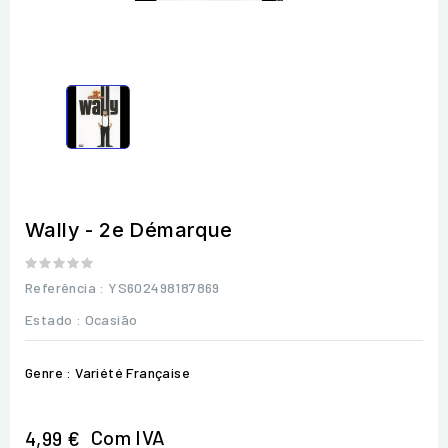
Wally - 2e Démarque
Referência
: YS602498187869
Estado :
Ocasião
Genre : Variété Française
Com IVA
4,99 €