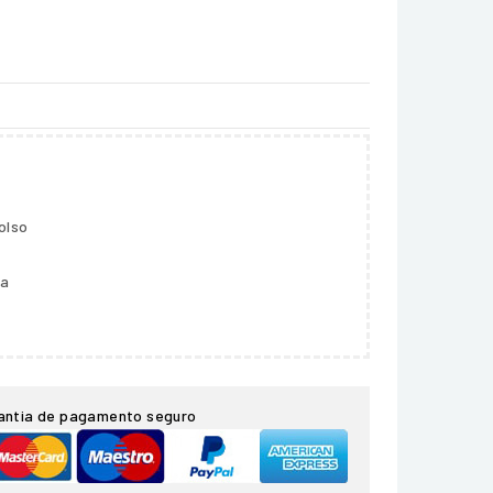
olso
ga
antia de pagamento seguro