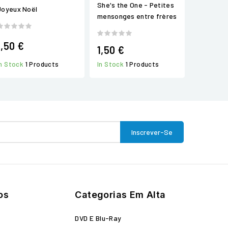
She's the One - Petites
Joyeux Noël
mensonges entre frères
1,50 €
1,50 €
In Stock
1 Products
In Stock
1 Products
os
Categorias Em Alta
o
DVD E Blu-Ray