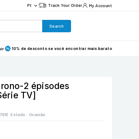
Pt
Track Your Order
My Account

Search
10% de desconto se você encontrar mais barato
ir
rono-2 épisodes
Série TV]
8788
Estado :
Ocasião