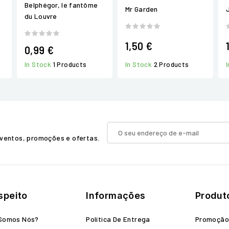
Belphégor, le fantôme
Mr Garden
du Louvre
1,50 €
0,99 €
In Stock
2 Products
In Stock
1 Products
ventos, promoções e ofertas.
speito
Informações
Produt
Somos Nós?
Política De Entrega
Promoçã