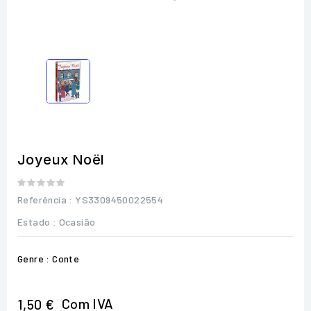
Joyeux Noël
Referência
: YS3309450022554
Estado :
Ocasião
Genre : Conte
Com IVA
1,50 €