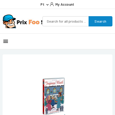
Pt
My Account

Search
