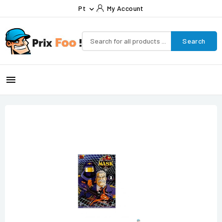
Pt
My Account

Search
