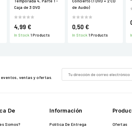
Temporada 4, Parte 1 -
Concierto (1 DVD + 2 CD
Caja de 3 DVD
de Audio)
4,99 €
0,50 €
In Stock
1 Products
In Stock
1 Products
 eventos, ventas y ofertas.
ca De
Información
Produc
nes Somos?
Política De Entrega
Ofertas