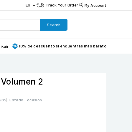
Es
Track Your Order
My Account

Search
10% de descuento si encuentras más barato
ikair
 Volumen 2
282
Estado :
ocasión