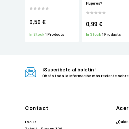
Mujeres?
0,50 €
0,99 €
In Stock
1 Products
In Stock
1 Products
¡Suscríbete al boletín!
Obtén toda la información más reciente sobre
Contact
Acer
¿Quié
Foo.fr
Tek4U - Bureau 326