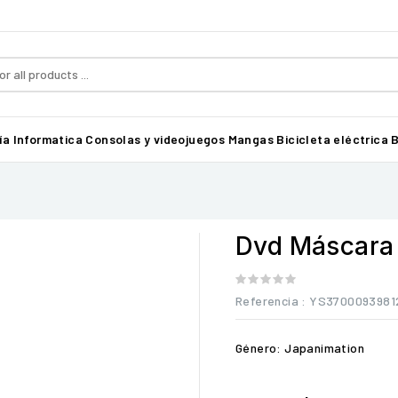
ía
Informatica
Consolas y videojuegos
Mangas
Bicicleta eléctrica B
Dvd Máscara
Referencia
: YS3700093981
Género: Japanimation