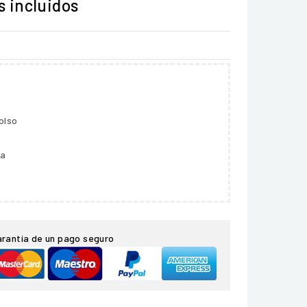
 incluidos
olso
ga
arantía de un pago seguro