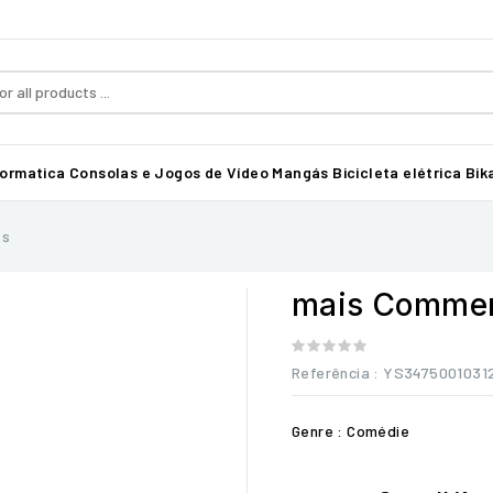
formatica
Consolas e Jogos de Vídeo
Mangás
Bicicleta elétrica Bika
es
mais Commen
Referência
: YS3475001031
Genre : Comédie