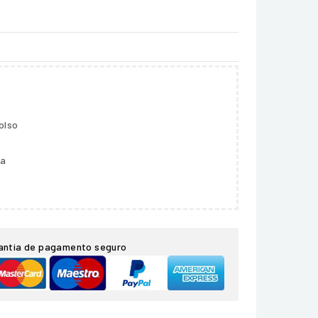
olso
ga
antia de pagamento seguro