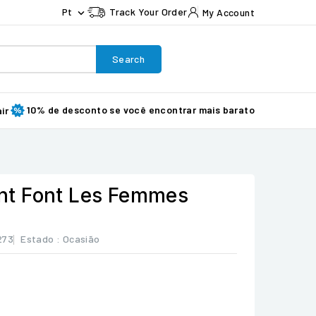
Pt
Track Your Order
My Account

Search
10% de desconto se você encontrar mais barato
ir
t Font Les Femmes
273
Estado :
Ocasião