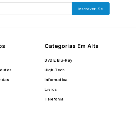
os
Categorias Em Alta
o
DVD E Blu-Ray
odutos
High-Tech
endas
Informatica
Livros
Telefonia