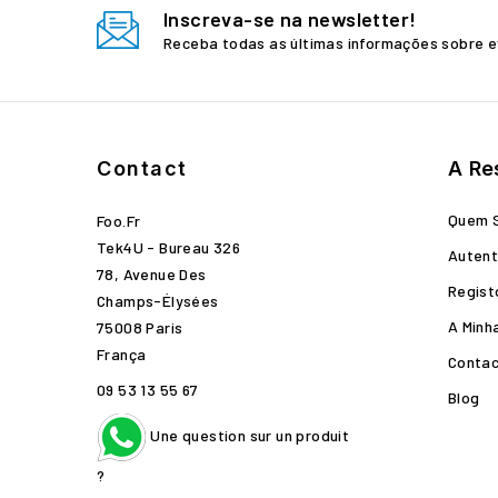
Inscreva-se na newsletter!
Receba todas as últimas informações sobre e
Contact
A Re
Quem 
Foo.fr
Tek4U - Bureau 326
Autent
78, Avenue Des
Regist
Champs-Élysées
A Minh
75008 Paris
França
Conta
09 53 13 55 67
Blog
Une question sur un produit
?