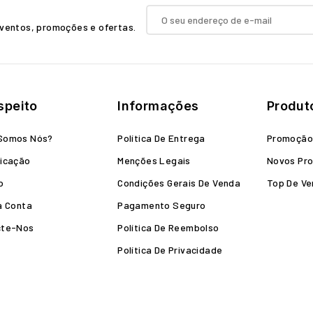
ventos, promoções e ofertas.
speito
Informações
Produt
Somos Nós?
Política De Entrega
Promoçã
icação
Menções Legais
Novos Pr
o
Condições Gerais De Venda
Top De V
a Conta
Pagamento Seguro
cte-Nos
Política De Reembolso
Política De Privacidade