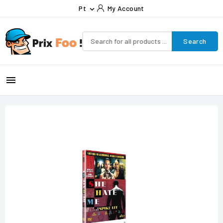
Pt
My Account

Search
