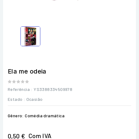
Ela me odeia
Referência
: YS3388334509978
Estado :
Ocasião
Gênero: Comédia dramática
Com IVA
0,50 €