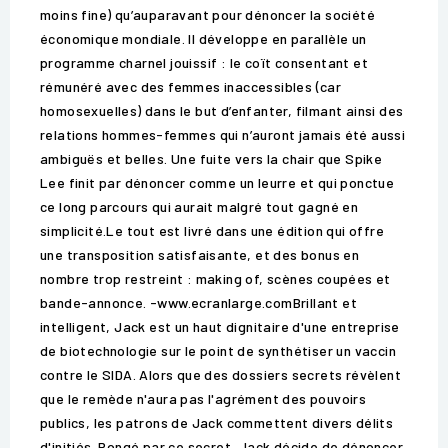
moins fine) qu’auparavant pour dénoncer la société
économique mondiale. Il développe en parallèle un
programme charnel jouissif : le coït consentant et
rémunéré avec des femmes inaccessibles (car
homosexuelles) dans le but d’enfanter, filmant ainsi des
relations hommes-femmes qui n’auront jamais été aussi
ambiguës et belles. Une fuite vers la chair que Spike
Lee finit par dénoncer comme un leurre et qui ponctue
ce long parcours qui aurait malgré tout gagné en
simplicité.Le tout est livré dans une édition qui offre
une transposition satisfaisante, et des bonus en
nombre trop restreint : making of, scènes coupées et
bande-annonce. -www.ecranlarge.comBrillant et
intelligent, Jack est un haut dignitaire d'une entreprise
de biotechnologie sur le point de synthétiser un vaccin
contre le SIDA. Alors que des dossiers secrets révèlent
que le remède n'aura pas l'agrément des pouvoirs
publics, les patrons de Jack commettent divers délits
d'initiés. Rongé par ce secret, Jack décide de dénoncer