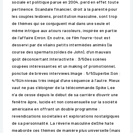
sociale et politique parue en 2004, perd en effet toute
pertinence. Scandale financier, droit à la parenté pour
les couples lesbiens, prostitution masculine, sont trop
de thèmes qui se conjuguent mal dans une seule et
même intrigue aux atours racoleurs, inspirée en partie
de l’affaire Enron. En outre, ce film fourre-tout est
desservi par de vilains petits intermèdes animés (la
course des spermatozoïdes de John), d’un mauvais
goût déconcertant.Interactivité : 3/5Des scènes
coupées intéressantes et un making of promotionnel,
ponctué de brèves interviews.Image : 5/5Superbe.Son :
4/5Un niveau très inégal d’une séquence à l’autre. Mieux
vaut ne pas s’éloigner de la télécommande.Spike Lee
n’a de cesse depuis le début de sa carrière d’ouvrir une
fenêtre âpre, lucide et non consensuelle sur la société
américaine en offrant un double programme :
revendications sociétales et explorations nostalgiques
de sa personnalité. La rêverie masculine deShe hate
meaborde ces thèmes de manière plus universelle (mais