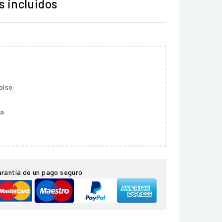
 incluidos
olso
ga
arantía de un pago seguro