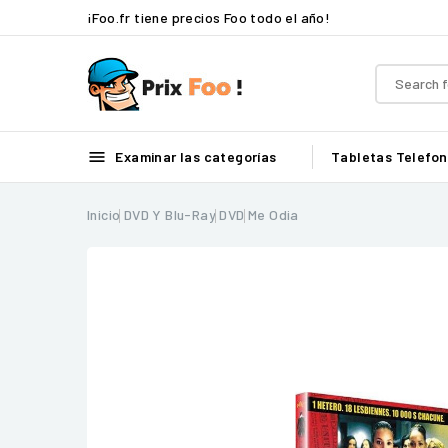
¡Foo.fr tiene precios Foo todo el año!

Examinar las categorías
Tabletas
Telefon
Inicio
DVD Y Blu-Ray
DVD
Me Odia