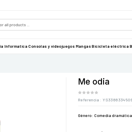
ía
Informatica
Consolas y videojuegos
Mangas
Bicicleta eléctrica B
Me odia
Referencia
: YS338833450
Género: Comedia dramática