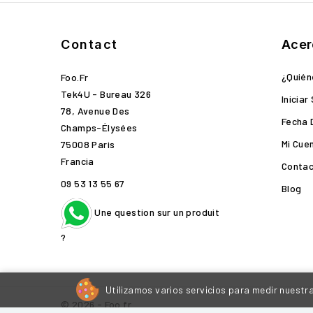
Contact
Acer
¿Quié
Foo.fr
Tek4U - Bureau 326
Iniciar
78, Avenue Des
Fecha 
Champs-Élysées
Mi Cue
75008 Paris
Francia
Contac
09 53 13 55 67
Blog
Une question sur un produit
?
Utilizamos varios servicios para medir nuestra
© 2026 - Foo.fr