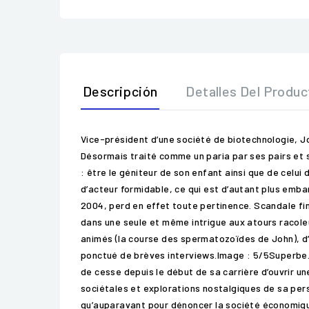
Descripción
Detalles Del Produc
Vice-président d’une société de biotechnologie, J
Désormais traité comme un paria par ses pairs et 
: être le géniteur de son enfant ainsi que de ce
d’acteur formidable, ce qui est d’autant plus embarr
2004, perd en effet toute pertinence. Scandale fin
dans une seule et même intrigue aux atours racoleur
animés (la course des spermatozoïdes de John), d
ponctué de brèves interviews.Image : 5/5Superbe.S
de cesse depuis le début de sa carrière d’ouvrir u
sociétales et explorations nostalgiques de sa per
qu’auparavant pour dénoncer la société économique