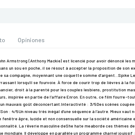
to
Opiniones
ohn Armstrong (Anthony Mackie) est licencié pour avoir dénoncé les 
sans un sou en poche, il se résout à accepter la proposition de son 
lui de sa compagne, moyennant une coquette somme d’argent…Spike Lee
assant lorsqu’il se fourvoie. À force de courir trop de lièvres à la f
ancier, droit à la parenté pour les couples lesbiens, prostitution ma
s, inspirée en partie de l’affaire Enron. En outre, ce film fourre-tou
’un mauvais goût déconcertant.Interactivité : 3/5Des scènes coupée
on : 4/5Un niveau très inégal d’une séquence à l’autre. Mieux vaut 
ne fenêtre âpre, lucide et non consensuelle sur la société américain
sonnalité. La rêverie masculine deShe hate meaborde ces thèmes de m
 mondiale. Il développe en parallèle un programme charnel jouissif