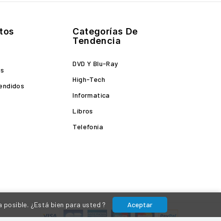
tos
Categorías De
Tendencia
DVD Y Blu-Ray
es
High-Tech
endidos
Informatica
Libros
Telefonía
a posible. ¿Está bien para usted ?
Aceptar