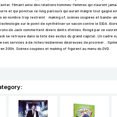
fanter, filmant ainsi des relations hommes-femmes qui n’auront jamai
rre et qui ponctue ce long parcours qui aurait malgré tout gagné en s
us en nombre trop restreint : making of, scènes coupées et bande-an
otechnologie sur le point de synthétiser un vaccin contre le SIDA. Al
trons de Jack commettent divers délits d'initiés. Rongé par ce secr
k se retrouve dans la liste des exclus du grand capital...Un cadre su
e ses services à de riches lesbiennes désireuses de procréer… Spike 
e en 2004. Scènes coupées et making of figurent au menu du DVD.
ategory: