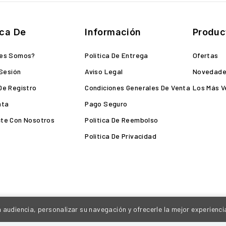
ca De
Información
Produc
nes Somos?
Política De Entrega
Ofertas
 Sesión
Aviso Legal
Novedad
De Registro
Condiciones Generales De Venta
Los Más V
nta
Pago Seguro
te Con Nosotros
Política De Reembolso
Política De Privacidad
 audiencia, personalizar su navegación y ofrecerle la mejor experienci