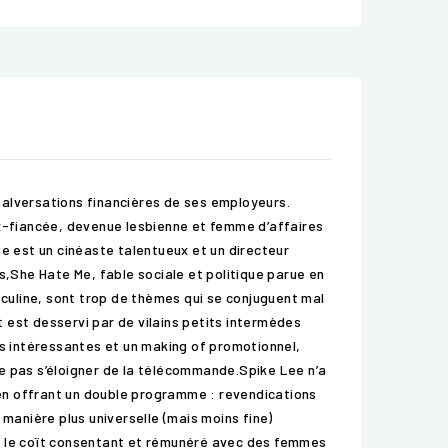
malversations financières de ses employeurs.
ex-fiancée, devenue lesbienne et femme d’affaires
 est un cinéaste talentueux et un directeur
ois,She Hate Me, fable sociale et politique parue en
sculine, sont trop de thèmes qui se conjuguent mal
t est desservi par de vilains petits intermèdes
s intéressantes et un making of promotionnel,
ne pas s’éloigner de la télécommande.Spike Lee n’a
e en offrant un double programme : revendications
anière plus universelle (mais moins fine)
 : le coït consentant et rémunéré avec des femmes