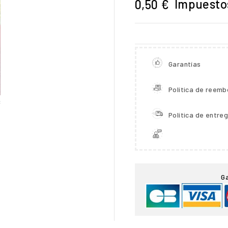
Impuestos
0,50 €
Garantías
Política de reemb
Política de entre

G