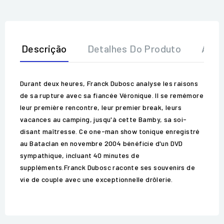
Descrição
Detalhes Do Produto
Aval
Durant deux heures, Franck Dubosc analyse les raisons
de sa rupture avec sa fiancée Véronique. Il se remémore
leur première rencontre, leur premier break, leurs
vacances au camping, jusqu'à cette Bamby, sa soi-
disant maîtresse. Ce one-man show tonique enregistré
au Bataclan en novembre 2004 bénéficie d'un DVD
sympathique, incluant 40 minutes de
suppléments.Franck Dubosc raconte ses souvenirs de
vie de couple avec une exceptionnelle drôlerie.