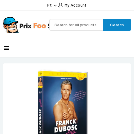
Pt
My Account

Search
