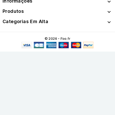
Informações

Produtos

Categorias Em Alta

© 2026 - Foo.fr