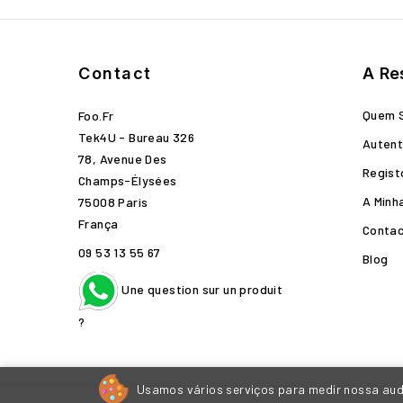
Contact
A Re
Quem 
Foo.fr
Tek4U - Bureau 326
Autent
78, Avenue Des
Regist
Champs-Élysées
A Minh
75008 Paris
França
Conta
09 53 13 55 67
Blog
Une question sur un produit
?
Usamos vários serviços para medir nossa audi