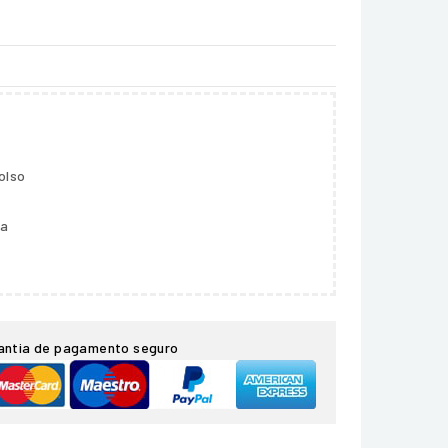
olso
ga
antia de pagamento seguro