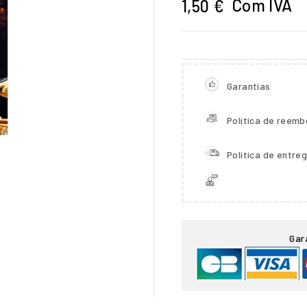
Com IVA
1,50 €
Garantias
Política de reemb
Política de entre

Gar