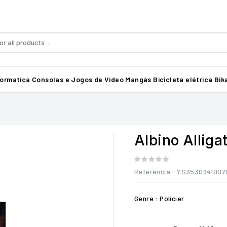
formatica
Consolas e Jogos de Vídeo
Mangás
Bicicleta elétrica Bika
Albino Alliga
Referência
: YS3530941007
Genre : Policier