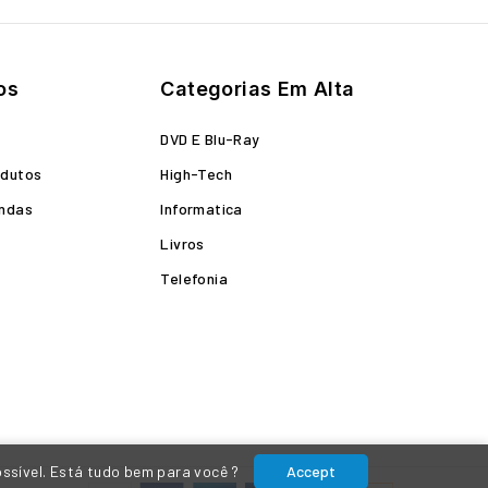
os
Categorias Em Alta
o
DVD E Blu-Ray
odutos
High-Tech
endas
Informatica
Livros
Telefonia
ossível. Está tudo bem para você ?
Accept