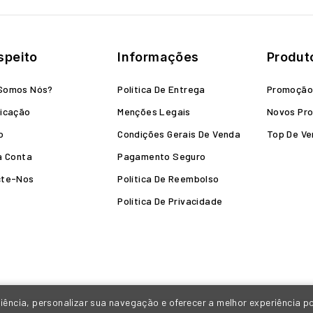
speito
Informações
Produt
Somos Nós?
Política De Entrega
Promoçã
icação
Menções Legais
Novos Pr
o
Condições Gerais De Venda
Top De V
a Conta
Pagamento Seguro
cte-Nos
Política De Reembolso
Política De Privacidade
ência, personalizar sua navegação e oferecer a melhor experiência p