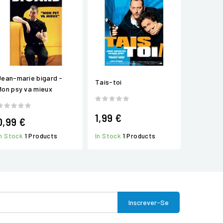
Jean-marie bigard -
Tais-toi
Mon psy va mieux
1,99 €
0,99 €
In Stock
1 Products
In Stock
1 Products