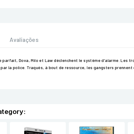
Avaliações
asse parfait, Dova, Milo et Law déclenchent le système d'alarme. Les t
é par la police. Traqués, à bout de ressource, les gangsters prennent
ategory: