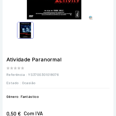
Atividade Paranormal
Referência
: YS3700301018076
Estado :
Ocasião
Gênero: Fantástico
Com IVA
0,50 €