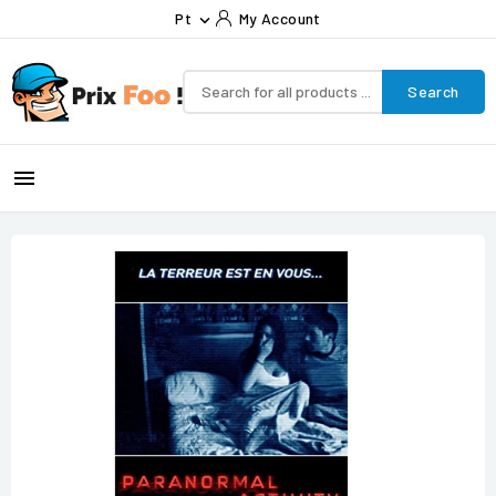
Pt
My Account

Search
