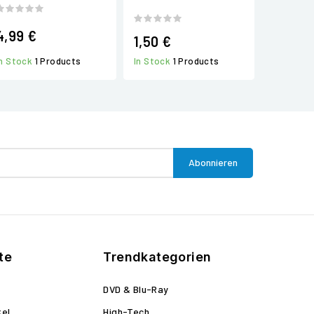
4,99 €
1,50 €
In Stock
1 Products
In Stock
1 Products
te
Trendkategorien
DVD & Blu-Ray
kel
High-Tech