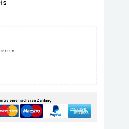
is
chtlinie
antie einer sicheren Zahlung