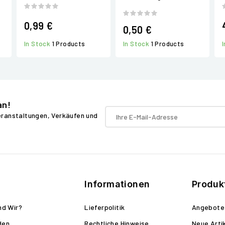
0,99 €
0,50 €
In Stock
1 Products
In Stock
1 Products
an!
Veranstaltungen, Verkäufen und
Informationen
Produk
nd Wir?
Lieferpolitik
Angebote
den
Rechtliche Hinweise
Neue Arti