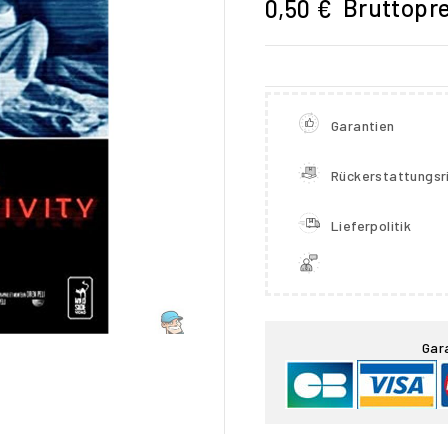
Bruttopre
0,50 €
Garantien
Rückerstattungsri
Lieferpolitik

Gar