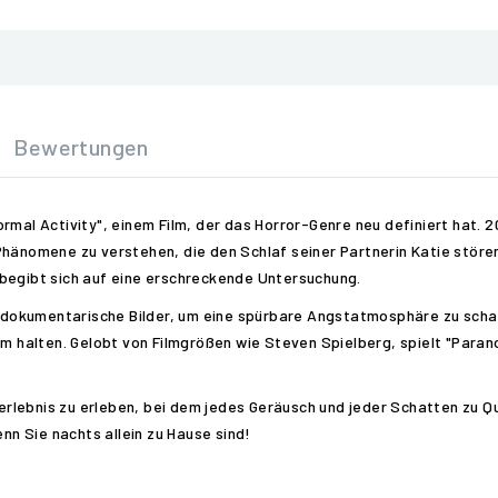
Bewertungen
rmal Activity", einem Film, der das Horror-Genre neu definiert hat. 2
hänomene zu verstehen, die den Schlaf seiner Partnerin Katie stören. 
 begibt sich auf eine erschreckende Untersuchung.
zt dokumentarische Bilder, um eine spürbare Angstatmosphäre zu scha
alten. Gelobt von Filmgrößen wie Steven Spielberg, spielt "Paranorm
noerlebnis zu erleben, bei dem jedes Geräusch und jeder Schatten zu Q
n Sie nachts allein zu Hause sind!