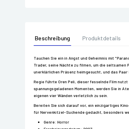
Beschreibung
Produktdetails
Tauchen Sie ein in Angst und Geheimnis mit "Parano
Trader, seine Nächte zu filmen, um die seltsamen P
unerklärlichen Präsenz heimgesucht, und das Paar
Regie führte Oren Peli, dieser fesselnde Film nut
spannungsgeladenen Momenten, werden Sie in Atem h
eigenen vier Wänden verletzlich zu sein.
Bereiten Sie sich darauf vor, ein einzigartiges Ki
für Nervenkitzel-Suchende gedacht, besonders wen
Genre: Horror
Erscheinungsdatum: 2007