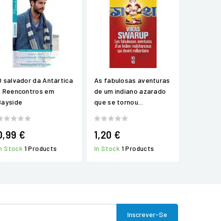
O salvador da Antártica
As fabulosas aventuras
- Reencontros em
de um indiano azarado
Bayside
que se tornou...
0,99 €
1,20 €
In Stock
1 Products
In Stock
1 Products