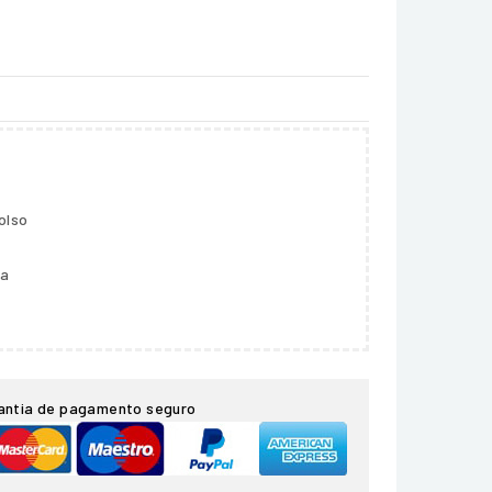
olso
ga
antia de pagamento seguro