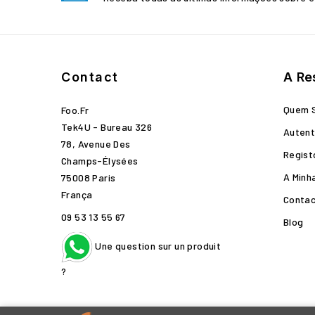
Contact
A Re
Quem 
Foo.fr
Tek4U - Bureau 326
Autent
78, Avenue Des
Regist
Champs-Élysées
A Minh
75008 Paris
França
Conta
09 53 13 55 67
Blog
Une question sur un produit
?