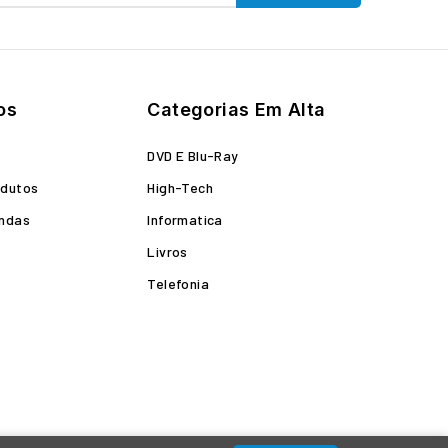
os
Categorias Em Alta
o
DVD E Blu-Ray
odutos
High-Tech
endas
Informatica
Livros
Telefonia