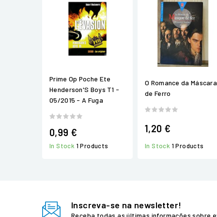
Prime Op Poche Ete
O Romance da Máscar
Henderson'S Boys T1 -
de Ferro
05/2015 - A Fuga
1,20 €
0,99 €
In Stock
1 Products
In Stock
1 Products
Inscreva-se na newsletter!
Receba todas as últimas informações sobre e