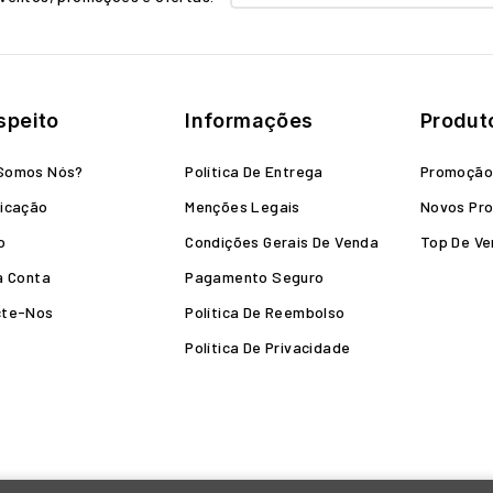
speito
Informações
Produt
Somos Nós?
Política De Entrega
Promoçã
icação
Menções Legais
Novos Pr
o
Condições Gerais De Venda
Top De V
a Conta
Pagamento Seguro
cte-Nos
Política De Reembolso
Política De Privacidade