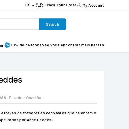
Pt
Track Your Order
My Account

Search
10% de desconto se você encontrar mais barato
ir
Geddes
088
Estado :
Ocasião
através de fotografias cativantes que celebram o
apturadas por Anne Geddes.