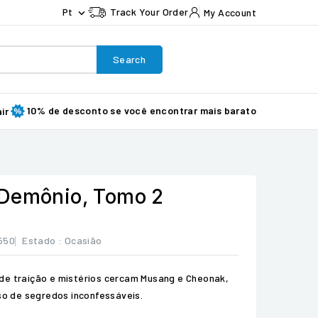
Pt
Track Your Order
My Account

Search
10% de desconto se você encontrar mais barato
ir
 Demônio, Tomo 2
550
Estado :
Ocasião
de traição e mistérios cercam Musang e Cheonak,
eso de segredos inconfessáveis.