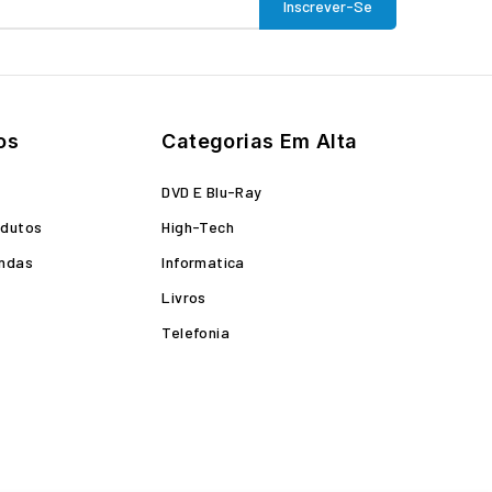
os
Categorias Em Alta
o
DVD E Blu-Ray
odutos
High-Tech
endas
Informatica
Livros
Telefonia