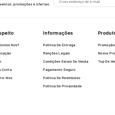
ventos, promoções e ofertas.
speito
Informações
Produt
Somos Nós?
Política De Entrega
Promoçã
icação
Menções Legais
Novos Pr
o
Condições Gerais De Venda
Top De V
a Conta
Pagamento Seguro
cte-Nos
Política De Reembolso
Política De Privacidade