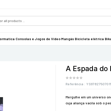
formatica
Consolas e Jogos de Vídeo
Mangás
Bicicleta elétrica Bika
A Espada do
Referência
: YS9782750701
Mergulhe em um universo on
cuja aliança vacila sob o p