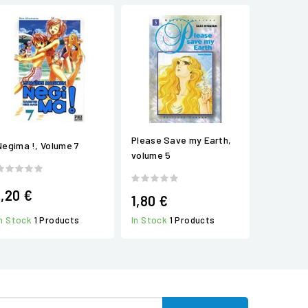
Please Save my Earth,
Negima !, Volume 7
volume 5
1,20 €
1,80 €
In Stock
1 Products
In Stock
1 Products