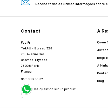
Receba todas as últimas informações sobre e
Contact
A Re
Quem 
Foo.fr
Tek4U - Bureau 326
Autent
78, Avenue Des
Regist
Champs-Élysées
A Minh
75008 Paris
França
Conta
09 53 13 55 67
Blog
Une question sur un produit
?