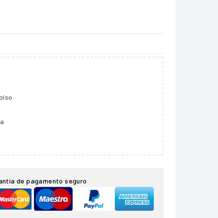
olso
ga
antia de pagamento seguro